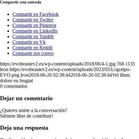
Compartir esta entrada
Compartir en Facebook
Compartir en Twitter
Compartir en Pinterest
Compartir en LinkedIn
Compartir en Tumblr
Compartir en Vk
Compartir en Reddit
Compartir por correo
https://evobeautev2.es/wp-content/uploads/2018/06/4-1.jpg
768
1135
leon
https://evobeautev2.es/wp-content/uploads/2023/05/Logotipo-
EVO.png
leon
2018-06-26 02:38:44
2018-06-26 02:38:44
Vel illum
dolore eu feugiat
0
comentarios
Dejar un comentario
¿Quieres unirte a la conversación?
Siéntete libre de contribuir!
Deja una respuesta