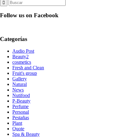
Follow us on Facebook
Categorías
Audio Post
Beauty2
cosmetics
Fresh and Clean
Fruit's group
Gallery
Natural
News
Nutifood
P-Beauty
Perfume
Personal
Pestañas
Plant
Quote
Spa & Beauty