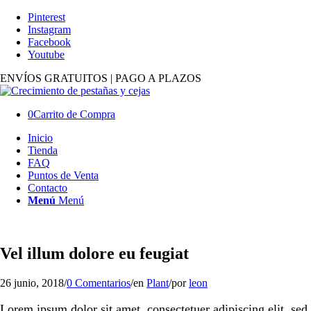
Pinterest
Instagram
Facebook
Youtube
ENVÍOS GRATUITOS | PAGO A PLAZOS
0
Carrito de Compra
Inicio
Tienda
FAQ
Puntos de Venta
Contacto
Menú
Menú
Vel illum dolore eu feugiat
26 junio, 2018
/
0 Comentarios
/
en
Plant
/
por
leon
Lorem ipsum dolor sit amet, consectetuer adipiscing elit, sed