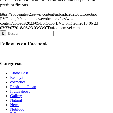
pretium finibus.
https://evobeautev2.es/wp-content/uploads/2023/05/Logotipo-
EVO.png
0
0
leon
https://evobeautev2.es/wp-
content/uploads/2023/05/Logotipo-EVO.png
leon
2018-06-23
03:33:07
2018-06-23 03:33:07
Duis autem vel eum
Follow us on Facebook
Categorías
Audio Post
Beauty2
cosmetics
Fresh and Clean
Fruit's group
Gallery
Natural
News
Nutifood