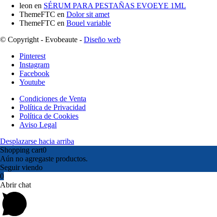
leon
en
SÉRUM PARA PESTAÑAS EVOEYE 1ML
ThemeFTC
en
Dolor sit amet
ThemeFTC
en
Bouel variable
© Copyright - Evobeaute -
Diseño web
Pinterest
Instagram
Facebook
Youtube
Condiciones de Venta
Política de Privacidad
Política de Cookies
Aviso Legal
Desplazarse hacia arriba
Shopping cart
0
Aún no agregaste productos.
Seguir viendo
0
Abrir chat