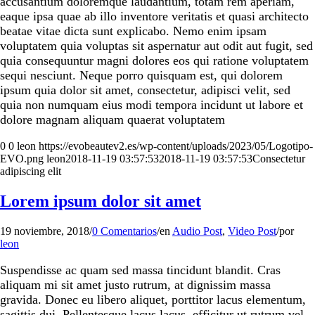
accusantium doloremque laudantium, totam rem aperiam,
eaque ipsa quae ab illo inventore veritatis et quasi architecto
beatae vitae dicta sunt explicabo. Nemo enim ipsam
voluptatem quia voluptas sit aspernatur aut odit aut fugit, sed
quia consequuntur magni dolores eos qui ratione voluptatem
sequi nesciunt. Neque porro quisquam est, qui dolorem
ipsum quia dolor sit amet, consectetur, adipisci velit, sed
quia non numquam eius modi tempora incidunt ut labore et
dolore magnam aliquam quaerat voluptatem
0
0
leon
https://evobeautev2.es/wp-content/uploads/2023/05/Logotipo-
EVO.png
leon
2018-11-19 03:57:53
2018-11-19 03:57:53
Consectetur
adipiscing elit
Lorem ipsum dolor sit amet
19 noviembre, 2018
/
0 Comentarios
/
en
Audio Post
,
Video Post
/
por
leon
Suspendisse ac quam sed massa tincidunt blandit. Cras
aliquam mi sit amet justo rutrum, at dignissim massa
gravida. Donec eu libero aliquet, porttitor lacus elementum,
sagittis dui. Pellentesque lacus lacus, efficitur ut rutrum vel,