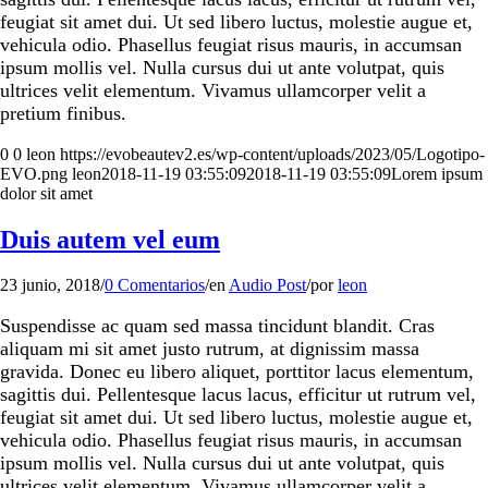
feugiat sit amet dui. Ut sed libero luctus, molestie augue et,
vehicula odio. Phasellus feugiat risus mauris, in accumsan
ipsum mollis vel. Nulla cursus dui ut ante volutpat, quis
ultrices velit elementum. Vivamus ullamcorper velit a
pretium finibus.
0
0
leon
https://evobeautev2.es/wp-content/uploads/2023/05/Logotipo-
EVO.png
leon
2018-11-19 03:55:09
2018-11-19 03:55:09
Lorem ipsum
dolor sit amet
Duis autem vel eum
23 junio, 2018
/
0 Comentarios
/
en
Audio Post
/
por
leon
Suspendisse ac quam sed massa tincidunt blandit. Cras
aliquam mi sit amet justo rutrum, at dignissim massa
gravida. Donec eu libero aliquet, porttitor lacus elementum,
sagittis dui. Pellentesque lacus lacus, efficitur ut rutrum vel,
feugiat sit amet dui. Ut sed libero luctus, molestie augue et,
vehicula odio. Phasellus feugiat risus mauris, in accumsan
ipsum mollis vel. Nulla cursus dui ut ante volutpat, quis
ultrices velit elementum. Vivamus ullamcorper velit a