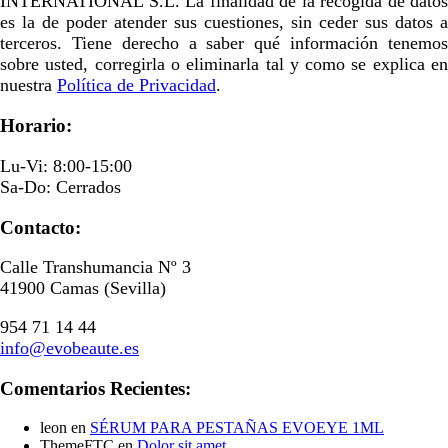
INTERNATIONAL S.L. La finalidad de la recogida de datos
es la de poder atender sus cuestiones, sin ceder sus datos a
terceros. Tiene derecho a saber qué información tenemos
sobre usted, corregirla o eliminarla tal y como se explica en
nuestra
Política de Privacidad
.
Horario:
Lu-Vi: 8:00-15:00
Sa-Do: Cerrados
Contacto:
Calle Transhumancia Nº 3
41900 Camas (Sevilla)
954 71 14 44
info@evobeaute.es
Comentarios Recientes:
leon
en
SÉRUM PARA PESTAÑAS EVOEYE 1ML
ThemeFTC
en
Dolor sit amet