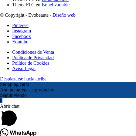
ThemeFTC
en
Bouel variable
© Copyright - Evobeaute -
Diseño web
Pinterest
Instagram
Facebook
Youtube
Condiciones de Venta
Política de Privacidad
Política de Cookies
Aviso Legal
Desplazarse hacia arriba
Shopping cart
0
Aún no agregaste productos.
Seguir viendo
0
Abrir chat