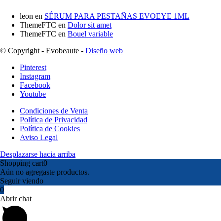
leon
en
SÉRUM PARA PESTAÑAS EVOEYE 1ML
ThemeFTC
en
Dolor sit amet
ThemeFTC
en
Bouel variable
© Copyright - Evobeaute -
Diseño web
Pinterest
Instagram
Facebook
Youtube
Condiciones de Venta
Política de Privacidad
Política de Cookies
Aviso Legal
Desplazarse hacia arriba
Shopping cart
0
Aún no agregaste productos.
Seguir viendo
0
Abrir chat