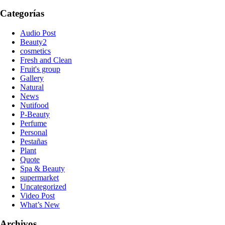
Categorías
Audio Post
Beauty2
cosmetics
Fresh and Clean
Fruit's group
Gallery
Natural
News
Nutifood
P-Beauty
Perfume
Personal
Pestañas
Plant
Quote
Spa & Beauty
supermarket
Uncategorized
Video Post
What’s New
Archivos