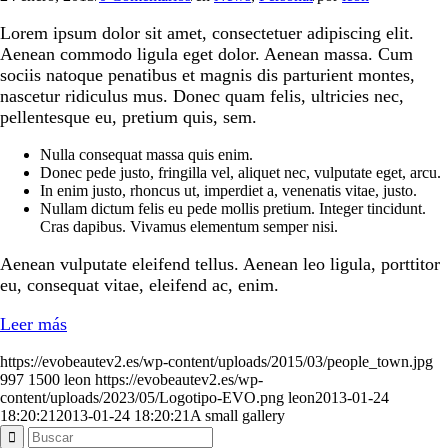
Lorem ipsum dolor sit amet, consectetuer adipiscing elit.
Aenean commodo ligula eget dolor. Aenean massa. Cum
sociis natoque penatibus et magnis dis parturient montes,
nascetur ridiculus mus. Donec quam felis, ultricies nec,
pellentesque eu, pretium quis, sem.
Nulla consequat massa quis enim.
Donec pede justo, fringilla vel, aliquet nec, vulputate eget, arcu.
In enim justo, rhoncus ut, imperdiet a, venenatis vitae, justo.
Nullam dictum felis eu pede mollis pretium. Integer tincidunt.
Cras dapibus. Vivamus elementum semper nisi.
Aenean vulputate eleifend tellus. Aenean leo ligula, porttitor
eu, consequat vitae, eleifend ac, enim.
Leer más
https://evobeautev2.es/wp-content/uploads/2015/03/people_town.jpg
997
1500
leon
https://evobeautev2.es/wp-
content/uploads/2023/05/Logotipo-EVO.png
leon
2013-01-24
18:20:21
2013-01-24 18:20:21
A small gallery