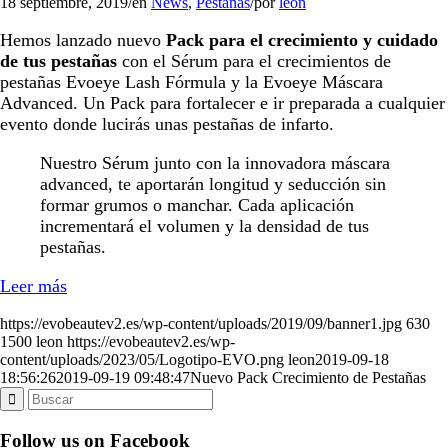
18 septiembre, 2019
/
en
News
,
Pestañas
/
por
leon
Hemos lanzado nuevo
Pack para el crecimiento y cuidado
de tus pestañas
con el Sérum para el crecimientos de
pestañas Evoeye Lash Fórmula y la Evoeye Máscara
Advanced. Un Pack para fortalecer e ir preparada a cualquier
evento donde lucirás unas pestañas de infarto.
Nuestro Sérum junto con la innovadora máscara
advanced, te aportarán longitud y seducción sin
formar grumos o manchar. Cada aplicación
incrementará el volumen y la densidad de tus
pestañas.
Leer más
https://evobeautev2.es/wp-content/uploads/2019/09/banner1.jpg
630
1500
leon
https://evobeautev2.es/wp-
content/uploads/2023/05/Logotipo-EVO.png
leon
2019-09-18
18:56:26
2019-09-19 09:48:47
Nuevo Pack Crecimiento de Pestañas
Follow us on Facebook