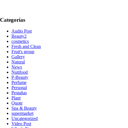
Categorías
Audio Post
Beauty2
cosmetics
Fresh and Clean
Fruit's group
Gallery
Natural
News
Nutifood
P-Beauty
Perfume
Personal
Pestañas
Plant
Quote
Spa & Beauty
supermarket
Uncategorized
Video Post