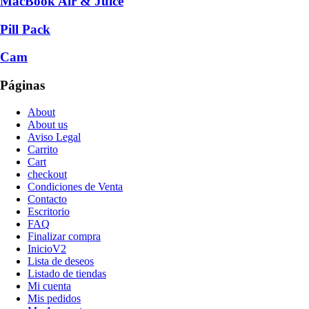
MacBook Air & Juice
Pill Pack
Cam
Páginas
About
About us
Aviso Legal
Carrito
Cart
checkout
Condiciones de Venta
Contacto
Escritorio
FAQ
Finalizar compra
InicioV2
Lista de deseos
Listado de tiendas
Mi cuenta
Mis pedidos