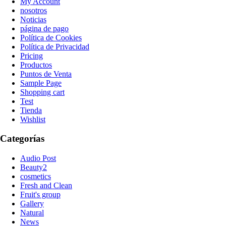
My Account
nosotros
Noticias
página de pago
Política de Cookies
Política de Privacidad
Pricing
Productos
Puntos de Venta
Sample Page
Shopping cart
Test
Tienda
Wishlist
Categorías
Audio Post
Beauty2
cosmetics
Fresh and Clean
Fruit's group
Gallery
Natural
News