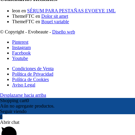
leon
en
SÉRUM PARA PESTAÑAS EVOEYE 1ML
ThemeFTC
en
Dolor sit amet
ThemeFTC
en
Bouel variable
© Copyright - Evobeaute -
Diseño web
Pinterest
Instagram
Facebook
Youtube
Condiciones de Venta
Política de Privacidad
Política de Cookies
Aviso Legal
Desplazarse hacia arriba
Shopping cart
0
Aún no agregaste productos.
Seguir viendo
0
Abrir chat