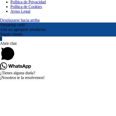
Política de Privacidad
Política de Cookies
Aviso Legal
Desplazarse hacia arriba
Shopping cart
0
Aún no agregaste productos.
Seguir viendo
0
Abrir chat
¿Tienes alguna duda?
¡Nosotros te la resolvemos!